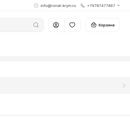
info@ronat-krym.ru
+79787477867
Корзина