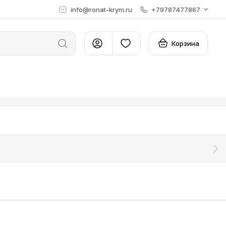
info@ronat-krym.ru
+79787477867
Корзина