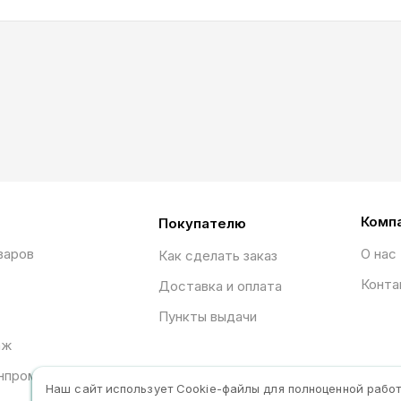
Комп
Покупателю
варов
О нас
Как сделать заказ
Конта
Доставка и оплата
Пункты выдачи
аж
нпромторга
Наш сайт использует Сookie-файлы для полноценной рабо