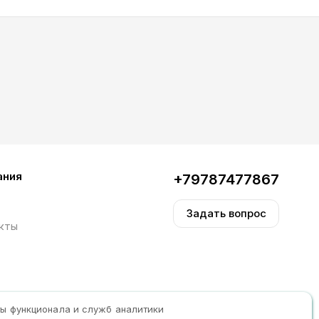
ания
+79787477867
Задать вопрос
кты
ты функционала и служб аналитики