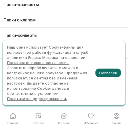
Папки-планшеты
Папки с клипом
Папки-конверты
Наш сайт использует Сookie-файлы для
Папки пластиковые на молнии
полноценной работы функционала и служб
аналитики Яндекс.Метрика на основании
Пользовательского соглашения.
Папки-уголки
Запретить обработку Cookie можно в
Согласен
настройках Вашего браузера. Продолжая
пользоваться сайтом без изменения
Папки пластиковые с отделениями
настроек, Вы даёте согласие на
использование Cookie-файлов в
соответствии с условиями
Папки-портфели
Политики конфиденциальности.
Главная
Каталог
Корзина
Избранное
Войти