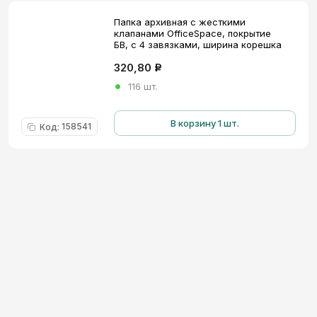
Папка архивная с жесткими
клапанами OfficeSpace, покрытие
БВ, с 4 завязками, ширина корешка
30мм, ассорти
320,80
Р
116 шт.
В корзину 1 шт.
158541
Код
: