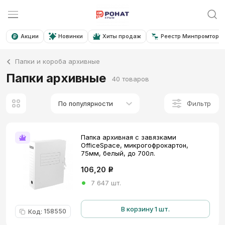
Акции
Новинки
Хиты продаж
Реестр Минпромторга
Папки и короба архивные
Папки архивные
40 товаров
Фильтр
По популярности
Папка архивная с завязками
OfficeSpace, микрогофрокартон,
75мм, белый, до 700л.
106,20
Р
7 647 шт.
В корзину 1 шт.
158550
Код
: