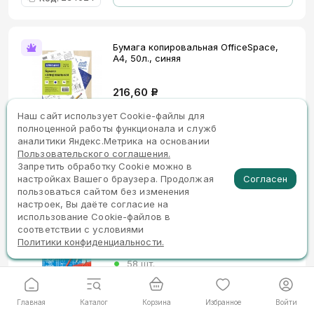
Бумага копировальная OfficeSpace,
А4, 50л., синяя
216,60
Р
989 шт.
Наш сайт использует Сookie-файлы для
полноценной работы функционала и служб
аналитики Яндекс.Метрика на основании
В корзину 1 шт.
158736
Код
:
Пользовательского соглашения.
Запретить обработку Cookie можно в
Согласен
настройках Вашего браузера. Продолжая
пользоваться сайтом без изменения
Бумага масштабно-координатная
настроек, Вы даёте согласие на
OfficeSpace, А3 8л., голубая, на
использование Cookie-файлов в
скрепке
соответствии с условиями
Политики конфиденциальности.
61,50
Р
58 шт.
В корзину 1 шт.
Главная
Каталог
Корзина
Избранное
Войти
245001
Код
: