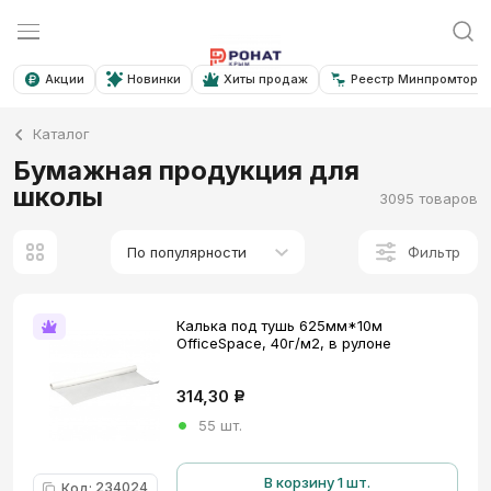
Акции
Новинки
Хиты продаж
Реестр Минпромторга
Каталог
Бумажная продукция для
школы
3095 товаров
Фильтр
По популярности
Калька под тушь 625мм*10м
OfficeSpace, 40г/м2, в рулоне
314,30
Р
55 шт.
В корзину 1 шт.
234024
Код
: